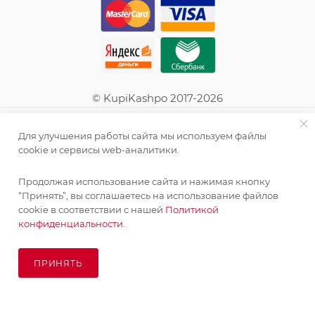
© KupiKashpo 2017-2026
КОМПАНИЯ
Для улучшения работы сайта мы используем файлы
cookie и сервисы web-аналитики.
ИНФОРМАЦИЯ
Продолжая использование сайта и нажимая кнопку
“Принять”, вы соглашаетесь на использование файлов
ПОМОЩЬ
cookie в соответствии с нашей
Политикой
конфиденциальности.
ПОДПИСАТЬСЯ НА РАССЫЛКУ
ПРИНЯТЬ
ПОД ЗАКАЗ
8 (925) 065-66-65