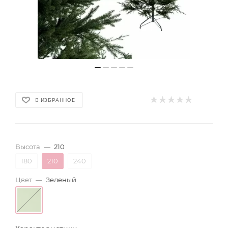
В ИЗБРАННОЕ
Высота
—
210
180
210
240
Цвет
—
Зеленый