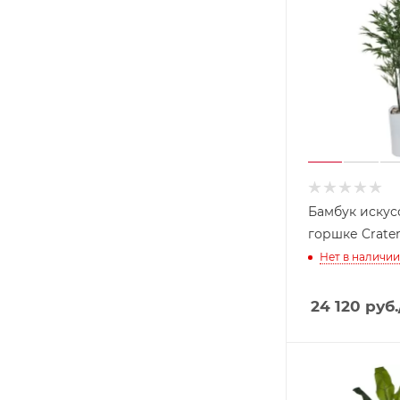
Бамбук искус
горшке Crater
Нет в наличии
24 120
руб.