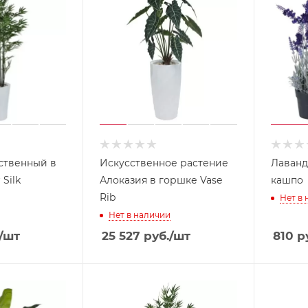
ственный в
Искусственное растение
Лаванд
 Silk
Алоказия в горшке Vase
кашпо
Rib
Нет в
Нет в наличии
/шт
25 527
руб.
/шт
810
ру