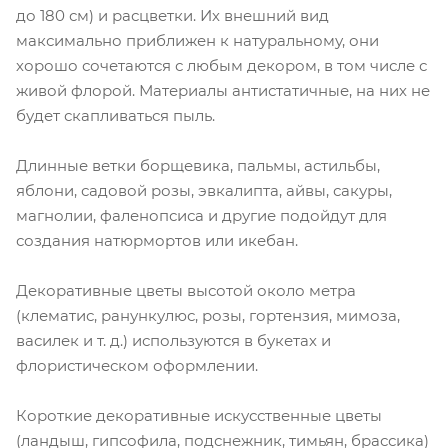
до 180 см) и расцветки. Их внешний вид
максимально приближен к натуральному, они
хорошо сочетаются с любым декором, в том числе с
живой флорой. Материалы антистатичные, на них не
будет скапливаться пыль.
Длинные ветки борщевика, пальмы, астильбы,
яблони, садовой розы, эвкалипта, айвы, сакуры,
магнолии, фаленопсиса и другие подойдут для
создания натюрмортов или икебан.
Декоративные цветы высотой около метра
(клематис, ранункулюс, розы, гортензия, мимоза,
василек и т. д.) используются в букетах и
флористическом оформлении.
Короткие декоративные искусственные цветы
(ландыш, гипсофила, подснежник, тимьян, брассика)