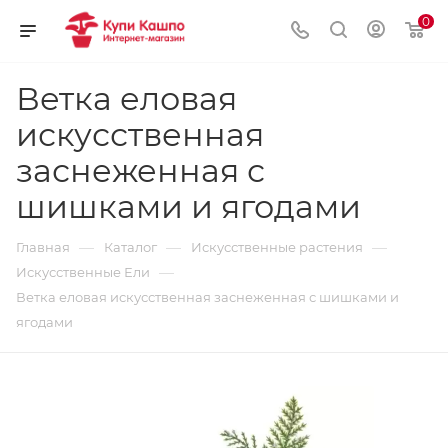
0
Ветка еловая
искусственная
заснеженная с
шишками и ягодами
—
—
—
Главная
Каталог
Искусственные растения
—
Искусственные Ели
Ветка еловая искусственная заснеженная с шишками и
ягодами