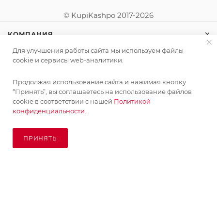
© KupiKashpo 2017-2026
КОМПАНИЯ
Для улучшения работы сайта мы используем файлы
ИНФОРМАЦИЯ
cookie и сервисы web-аналитики.
Продолжая использование сайта и нажимая кнопку
ПОМОЩЬ
“Принять”, вы соглашаетесь на использование файлов
cookie в соответствии с нашей
Политикой
конфиденциальности.
ПОДПИСАТЬСЯ НА РАССЫЛКУ
ПРИНЯТЬ
ПОД ЗАКАЗ
8 (925) 065-66-65
order@kupikashpo.ru