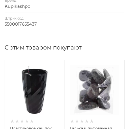
Бренд
Kupikashpo
ШтрихКод
5500017655437
С этим товаром покупают
Пластиковое кашпо с
Галька шлифованная