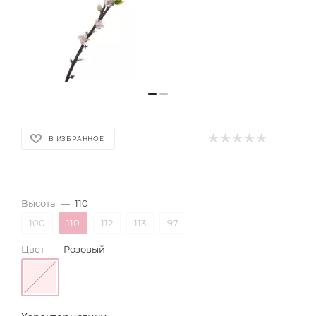
В ИЗБРАННОЕ
Высота
—
110
100
110
112
113
97
Цвет
—
Розовый