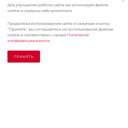
Для улучшения работы сайта мы используем файлы
ИНФОРМАЦИЯ
cookie и сервисы web-аналитики.
Продолжая использование сайта и нажимая кнопку
ПОМОЩЬ
“Принять”, вы соглашаетесь на использование файлов
cookie в соответствии с нашей
Политикой
конфиденциальности.
ПОДПИСАТЬСЯ НА РАССЫЛКУ
ПРИНЯТЬ
ПОД ЗАКАЗ
8 (925) 065-66-65
order@kupikashpo.ru