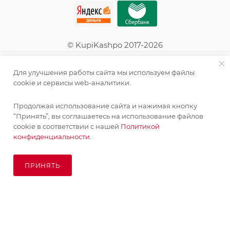
© KupiKashpo 2017-2026
КОМПАНИЯ
Для улучшения работы сайта мы используем файлы
cookie и сервисы web-аналитики.
ИНФОРМАЦИЯ
Продолжая использование сайта и нажимая кнопку
“Принять”, вы соглашаетесь на использование файлов
ПОМОЩЬ
cookie в соответствии с нашей
Политикой
конфиденциальности.
ПОДПИСАТЬСЯ НА РАССЫЛКУ
ПРИНЯТЬ
ПОД ЗАКАЗ
8 (925) 065-66-65
order@kupikashpo.ru