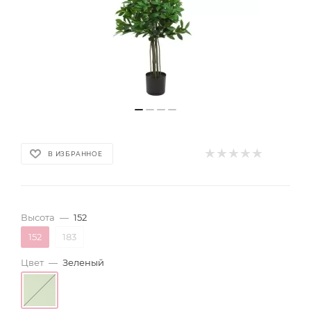
В ИЗБРАННОЕ
Высота
—
152
152
183
Цвет
—
Зеленый