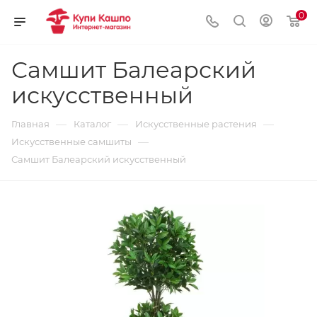
0
Самшит Балеарский
искусственный
—
—
—
Главная
Каталог
Искусственные растения
—
Искусственные самшиты
Самшит Балеарский искусственный