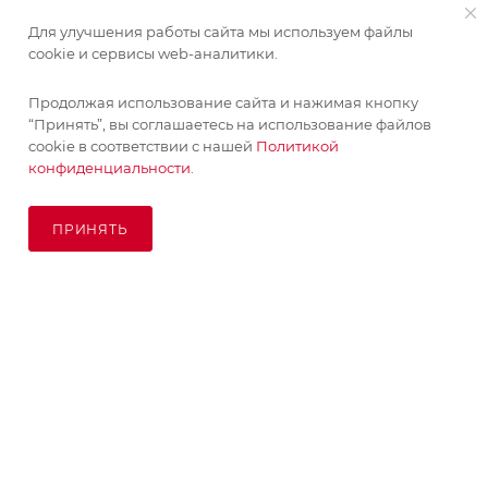
Для улучшения работы сайта мы используем файлы
ИНФОРМАЦИЯ
cookie и сервисы web-аналитики.
Продолжая использование сайта и нажимая кнопку
ПОМОЩЬ
“Принять”, вы соглашаетесь на использование файлов
cookie в соответствии с нашей
Политикой
конфиденциальности.
ПОДПИСАТЬСЯ НА РАССЫЛКУ
ПРИНЯТЬ
ПОД ЗАКАЗ
8 (925) 065-66-65
order@kupikashpo.ru