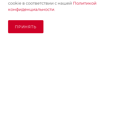
cookie в соответствии с нашей
Политикой
конфиденциальности.
ПРИНЯТЬ
ПОД ЗАКАЗ
© KupiKashpo 2017-2026
КОМПАНИЯ
ИНФОРМАЦИЯ
ПОМОЩЬ
ПОДПИСАТЬСЯ НА РАССЫЛКУ