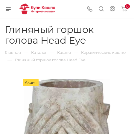
0
Глиняный горшок
голова Head Eye
—
—
—
Главная
Каталог
Кашпо
Керамические кашпо
—
Глиняный горшок голова Head Eye
Акция