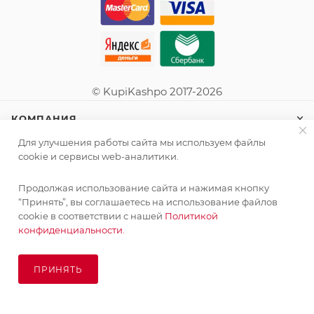
© KupiKashpo 2017-2026
КОМПАНИЯ
Для улучшения работы сайта мы используем файлы
ИНФОРМАЦИЯ
cookie и сервисы web-аналитики.
Продолжая использование сайта и нажимая кнопку
ПОМОЩЬ
“Принять”, вы соглашаетесь на использование файлов
cookie в соответствии с нашей
Политикой
конфиденциальности.
ПОДПИСАТЬСЯ НА РАССЫЛКУ
ПРИНЯТЬ
ПОД ЗАКАЗ
8 (925) 065-66-65