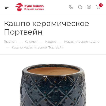
0
Кашпо керамическое
Портвейн
—
—
—
Главная
Каталог
Кашпо
Керамические кашпо
—
Кашпо керамическое Портвейн