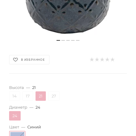
В ИЗБРАННОЕ
Высота
—
21
14
17
21
27
Диаметр
—
24
24
Цвет
—
Синий