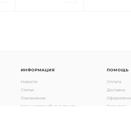
ИНФОРМАЦИЯ
ПОМОЩЬ
Новости
Оплата
Статьи
Доставка
Озеленение
Оформление
Калькулятор объема грунта
Гарантия
Обмен и во
Вопрос-отв