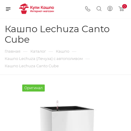
0
Кашпо Lechuza Canto
Cube
—
—
—
Главная
Каталог
Кашпо
—
Кашпо Lechuza (Лечуза) с автополивом
Кашпо Lechuza Canto Cube
Оригинал