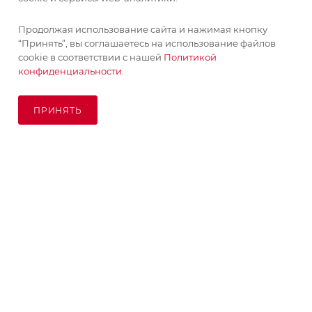
ИНФОРМАЦИЯ
Продолжая использование сайта и нажимая кнопку
“Принять”, вы соглашаетесь на использование файлов
ПОМОЩЬ
cookie в соответствии с нашей
Политикой
конфиденциальности.
ПОДПИСАТЬСЯ НА РАССЫЛКУ
ПРИНЯТЬ
ПОД ЗАКАЗ
8 (925) 065-66-65
order@kupikashpo.ru