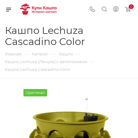
0
Кашпо Lechuza
Cascadino Color
—
—
—
Главная
Каталог
Кашпо
—
Кашпо Lechuza (Лечуза) с автополивом
Кашпо Lechuza Cascadino Color
Оригинал