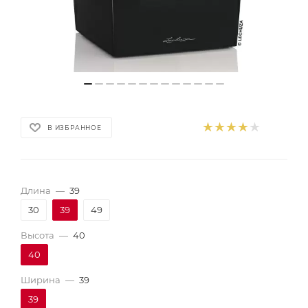
В ИЗБРАННОЕ
Длина
—
39
30
39
49
Высота
—
40
40
Ширина
—
39
39