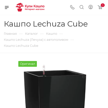
0
Кашпо Lechuza Cube
—
—
—
Главная
Каталог
Кашпо
—
Кашпо Lechuza (Лечуза) с автополивом
Кашпо Lechuza Cube
Оригинал