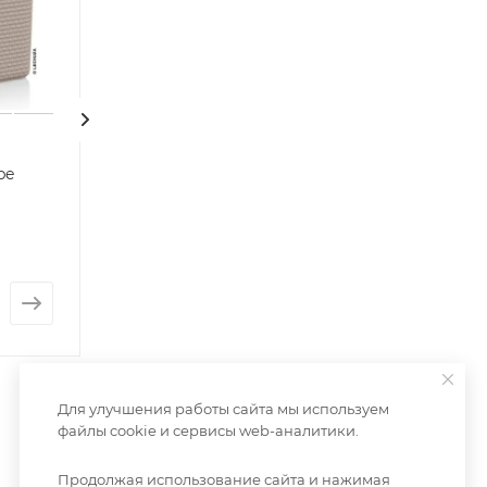
be
Сансевиерия Лауренти
Lechuza Terrapo
Террапон)
Нет в наличии
Нет в наличии
от
4 400 руб.
от
1 436 руб.
Для улучшения работы сайта мы используем
файлы cookie и сервисы web-аналитики.
Продолжая использование сайта и нажимая