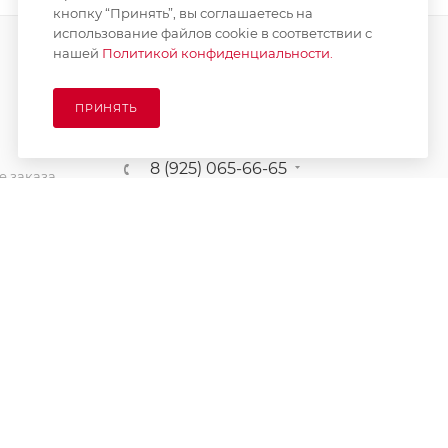
кнопку “Принять”, вы соглашаетесь на
использование файлов cookie в соответствии с
нашей
Политикой конфиденциальности.
ПОДПИСАТЬСЯ НА РАССЫЛКУ
ПРИНЯТЬ
8 (925) 065-66-65
 заказа
order@kupikashpo.ru
зврат
ет