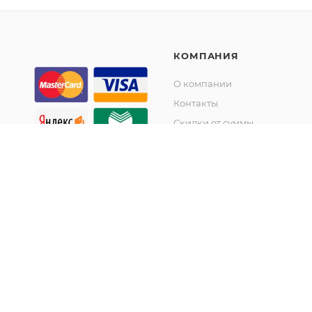
КОМПАНИЯ
О компании
Контакты
Скидки от суммы
Акции
© KupiKashpo 2017-2026
©КупиКашпо 2017-2026