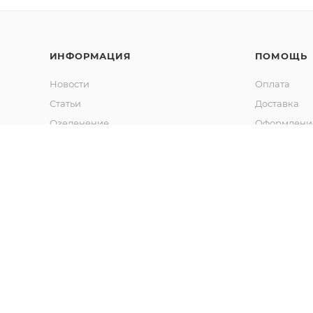
ИНФОРМАЦИЯ
ПОМОЩЬ
Новости
Оплата
Статьи
Доставка
Озеленение
Оформление
Калькулятор объема грунта
Гарантия
Обмен и во
Вопрос-отв