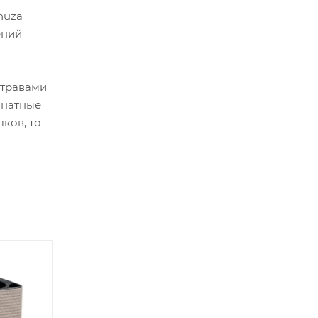
huza
ений
 травами
мнатные
ков, то