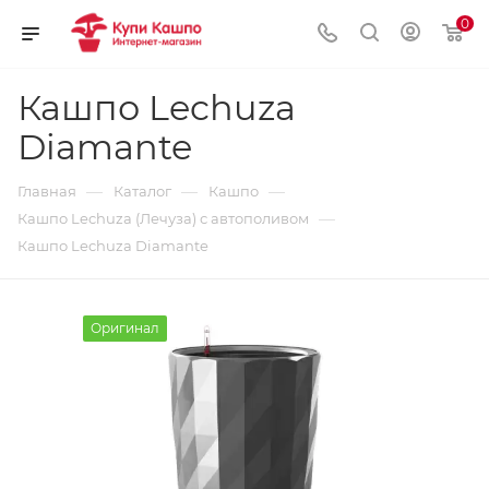
0
Кашпо Lechuza
Diamante
—
—
—
Главная
Каталог
Кашпо
—
Кашпо Lechuza (Лечуза) с автополивом
Кашпо Lechuza Diamante
Оригинал