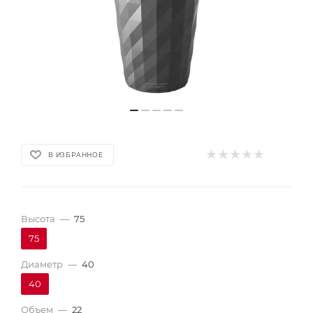
В ИЗБРАННОЕ
Высота
—
75
75
Диаметр
—
40
40
Объем
—
22