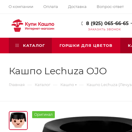
О компании
Оплата
Доставка
Вопрос-ответ
8 (925) 065-66-65
ЗАКАЗАТЬ ЗВОНОК
КАТАЛОГ
ГОРШКИ ДЛЯ ЦВЕТОВ
К
Кашпо Lechuza OJO
—
—
—
Главная
Каталог
Кашпо
Кашпо Lechuza (Лечуз
Оригинал