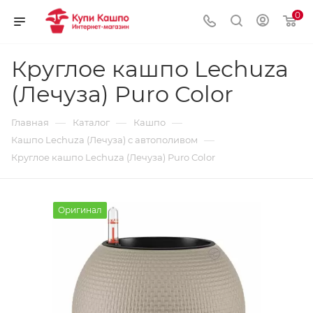
0
Круглое кашпо Lechuza
(Лечуза) Puro Color
—
—
—
Главная
Каталог
Кашпо
—
Кашпо Lechuza (Лечуза) с автополивом
Круглое кашпо Lechuza (Лечуза) Puro Color
Оригинал