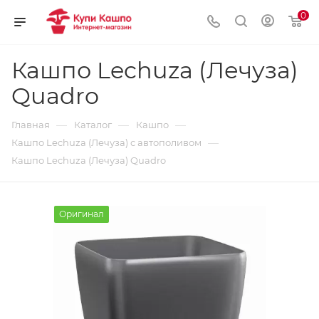
0
Кашпо Lechuza (Лечуза)
Quadro
—
—
—
Главная
Каталог
Кашпо
—
Кашпо Lechuza (Лечуза) с автополивом
Кашпо Lechuza (Лечуза) Quadro
Оригинал