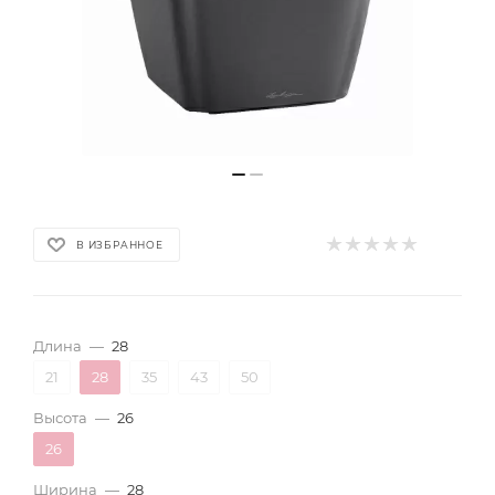
В ИЗБРАННОЕ
Длина
—
28
21
28
35
43
50
Высота
—
26
26
Ширина
—
28