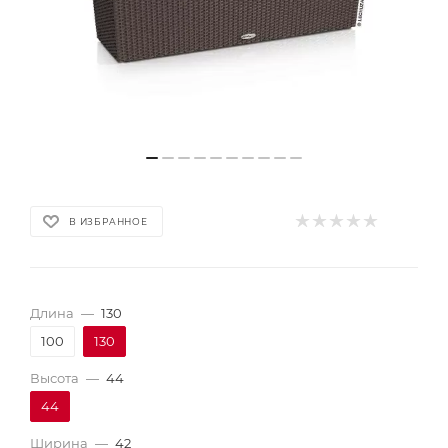
В ИЗБРАННОЕ
Длина
—
130
100
130
Высота
—
44
44
Ширина
—
42