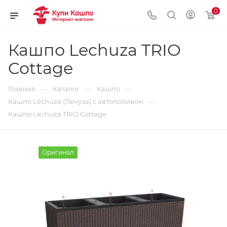
0
Кашпо Lechuza TRIO
Cottage
—
—
—
Главная
Каталог
Кашпо
—
Кашпо Lechuza (Лечуза) с автополивом
Кашпо Lechuza TRIO Cottage
Оригинал