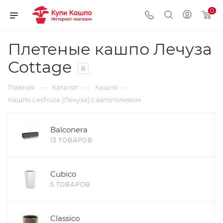
0
Плетеные кашпо Лечуза
Cottage
8
—
—
—
Главная
Каталог
Кашпо
Кашпо Lechuza (Лечуза) с автополивом
Balconera
13 ТОВАРОВ
Cubico
5 ТОВАРОВ
Classico