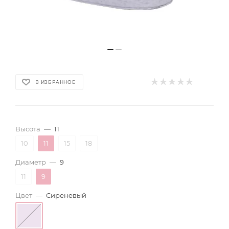
В ИЗБРАННОЕ
Высота
—
11
10
11
15
18
Диаметр
—
9
11
9
Цвет
—
Сиреневый