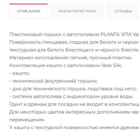
ОПИСАНИЕ
ХАРАКТЕРИСТИКИ
ОТЗЫВЫ
Пластиковый горшок с автополивом PLANTA VITA Vase
Поверхность глянцевая, гладкая для белого и черног
текстурная для белого блестящего и черного блестя
Материал изготовления: легкий, прочный пластик.
Комплектация кашпо с автополивом Vase Silk:
- кашпо;
- технический (внутренний) горшок;
- дно для технического горшка, подставка под него;
- система автополива с индикатором уровня воды.
Грунт и дренаж для посадки не входит в комплектац
Для некоторых цветов интересным дополнением явл
перемещения.
У кашпо с текстурной поверхностью имеется дренажн