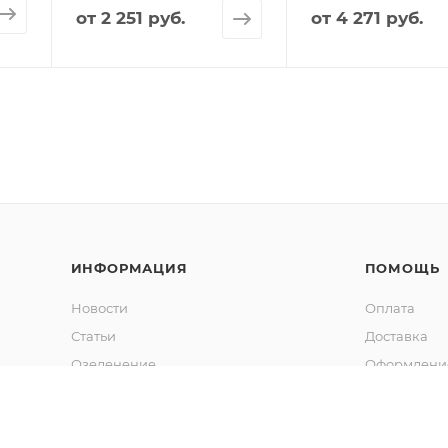
от
2 251 руб.
от
4 271 руб.
ИНФОРМАЦИЯ
ПОМОЩЬ
Новости
Оплата
Статьи
Доставка
Озеленение
Оформление
Калькулятор объема грунта
Гарантия
Обмен и во
Вопрос-отв