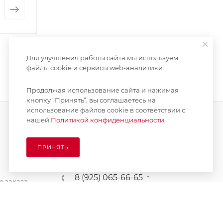
от
92 руб.
от
3 680 руб
Для улучшения работы сайта мы используем
файлы cookie и сервисы web-аналитики.
Продолжая использование сайта и нажимая
кнопку “Принять”, вы соглашаетесь на
использование файлов cookie в соответствии с
нашей
Политикой конфиденциальности.
ПОДПИСАТЬСЯ НА РАССЫЛКУ
ПРИНЯТЬ
8 (925) 065-66-65
 заказа
order@kupikashpo.ru
зврат
ет