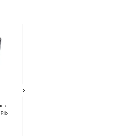
о с
Удобрение для роз
Фиалка Карнав
 Rib
Нет в наличии
Нет в наличии