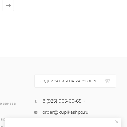
от
92 руб.
от
3 680 руб
ПОДПИСАТЬСЯ НА РАССЫЛКУ
8 (925) 065-66-65
 заказа
order@kupikashpo.ru
зврат