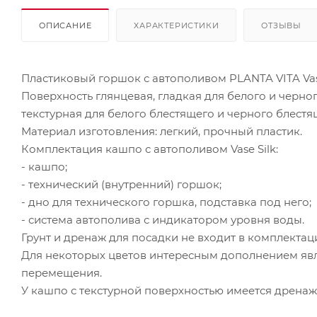
ОПИСАНИЕ
ХАРАКТЕРИСТИКИ
ОТЗЫВЫ
Пластиковый горшок с автополивом PLANTA VITA Vase
Поверхность глянцевая, гладкая для белого и черног
текстурная для белого блестящего и черного блестя
Материал изготовления: легкий, прочный пластик.
Комплектация кашпо с автополивом Vase Silk:
- кашпо;
- технический (внутренний) горшок;
- дно для технического горшка, подставка под него;
- система автополива с индикатором уровня воды.
Грунт и дренаж для посадки не входит в комплектац
Для некоторых цветов интересным дополнением явл
перемещения.
У кашпо с текстурной поверхностью имеется дренажн