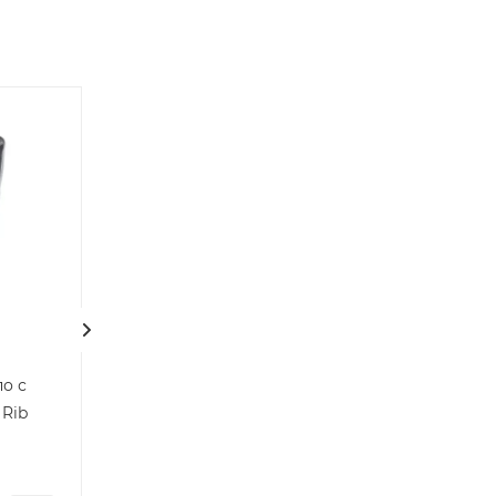
о с
Удобрение для роз
Фиалка Карнав
 Rib
Нет в наличии
Нет в наличии