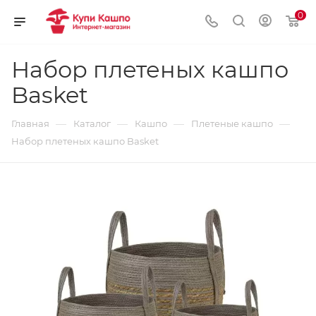
0
Набор плетеных кашпо
Basket
—
—
—
—
Главная
Каталог
Кашпо
Плетеные кашпо
Набор плетеных кашпо Basket