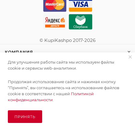
© KupiKashpo 2017-2026
КОМПАНИЯ
Для улучшения работы сайта мы используем файлы
ИНФОРМАЦИЯ
cookie и сервисы web-аналитики.
Продолжая использование сайта и нажимая кнопку
ПОМОЩЬ
“Принять”, вы соглашаетесь на использование файлов
cookie в соответствии с нашей
Политикой
конфиденциальности.
ПОДПИСАТЬСЯ НА РАССЫЛКУ
ПРИНЯТЬ
ПОД ЗАКАЗ
8 (925) 065-66-65