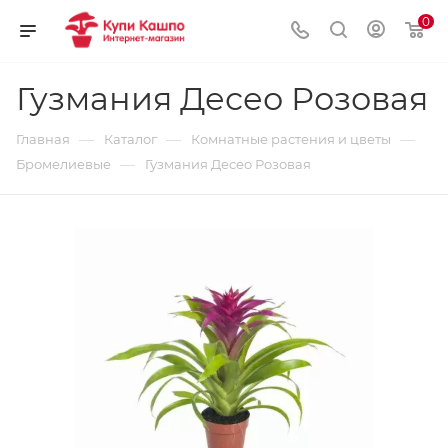
0
Гузмания Десео Розовая
—
—
—
Главная
Каталог
Комнатные растения и цветы
—
Бромелиевые
Гузмания Десео Розовая