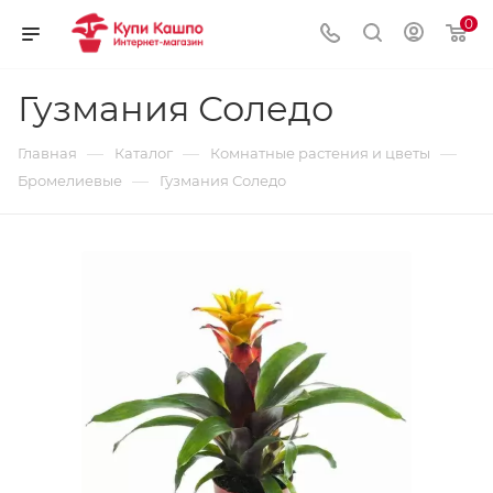
0
Гузмания Соледо
—
—
—
Главная
Каталог
Комнатные растения и цветы
—
Бромелиевые
Гузмания Соледо