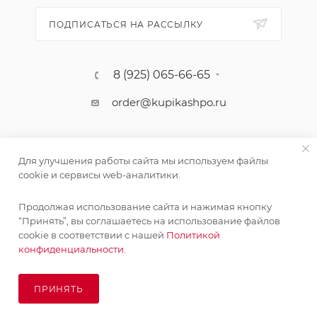
ПОДПИСАТЬСЯ НА РАССЫЛКУ
8 (925) 065-66-65
order@kupikashpo.ru
Для улучшения работы сайта мы используем файлы
cookie и сервисы web-аналитики.
Продолжая использование сайта и нажимая кнопку
Поставка живых растений осуществляется под заказ
“Принять”, вы соглашаетесь на использование файлов
сроком 3-4 недели с минимальной суммой заказа 10000
cookie в соответствии с нашей
Политикой
©КупиКашпо 2017-2026
руб.!
конфиденциальности.
ОК
ПРИНЯТЬ
ПОД ЗАКАЗ