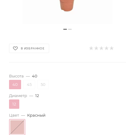
В ИЗБРАННОЕ
Высота
—
40
40
45
50
Диаметр
—
12
12
Цвет
—
Красный