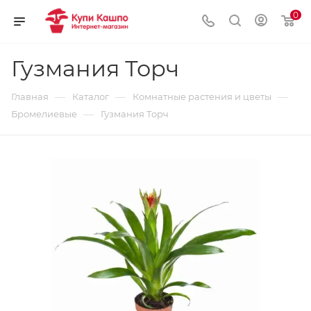
0
Гузмания Торч
—
—
—
Главная
Каталог
Комнатные растения и цветы
—
Бромелиевые
Гузмания Торч