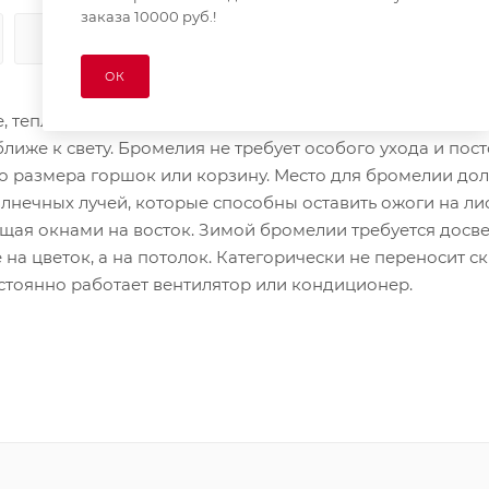
заказа 10000 руб.!
КАК КУПИТЬ
ОПЛАТА
ДОСТАВКА
ОК
, теплолюбивое. Можно выращивать ее в домашних усло
 ближе к свету. Бромелия не требует особого ухода и пос
о размера горшок или корзину. Место для бромелии до
лнечных лучей, которые способны оставить ожоги на ли
ящая окнами на восток. Зимой бромелии требуется досв
а цветок, а на потолок. Категорически не переносит ск
постоянно работает вентилятор или кондиционер.