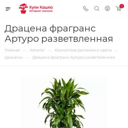
0
Драцена фрагранс
Артуро разветвленная
—
—
—
Главная
Каталог
Комнатные растения и цветы
—
Драцены
Драцена фрагранс Артуро разветвленная