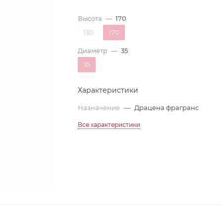
Высота
—
170
130
170
Диаметр
—
35
35
Характеристики
Назначение
—
Драцена фрагранс
Все характеристики