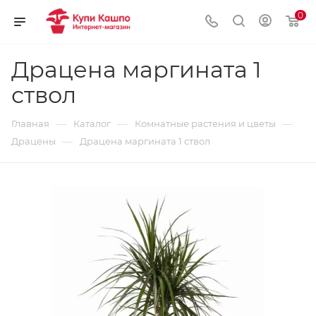
0
Драцена маргината 1
ствол
—
—
—
Главная
Каталог
Комнатные растения и цветы
—
Драцены
Драцена маргината 1 ствол