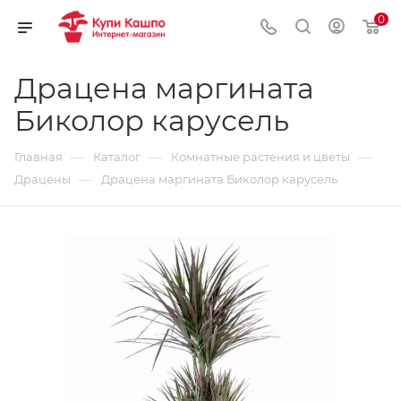
0
Драцена маргината
Биколор карусель
—
—
—
Главная
Каталог
Комнатные растения и цветы
—
Драцены
Драцена маргината Биколор карусель