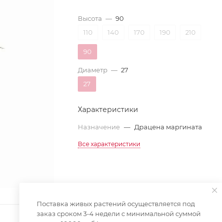
Высота
—
90
110
140
170
190
210
90
Диаметр
—
27
27
Характеристики
Назначение
—
Драцена маргината
Все характеристики
Поставка живых растений осуществляется под
заказ сроком 3-4 недели с минимальной суммой