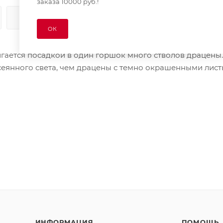
заказа 10000 руб.!
КАК КУПИТЬ
ОПЛАТА
ДОСТАВКА
ОК
гается посадкой в один горшок много стволов драцены
сеянного света, чем драцены с темно окрашенными лист
ИНФОРМАЦИЯ
ПОМОЩЬ