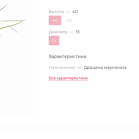
Высота
—
40
40
60
Диаметр
—
15
15
Характеристики
Назначение
—
Драцена маргината
Все характеристики