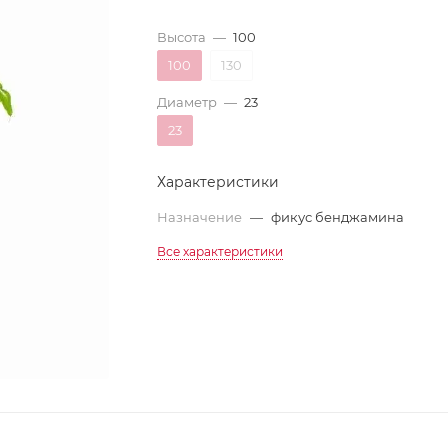
Высота
—
100
100
130
Диаметр
—
23
23
Характеристики
Назначение
—
фикус бенджамина
Все характеристики