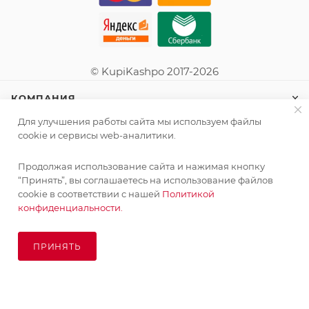
© KupiKashpo 2017-2026
КОМПАНИЯ
Для улучшения работы сайта мы используем файлы
ИНФОРМАЦИЯ
cookie и сервисы web-аналитики.
Продолжая использование сайта и нажимая кнопку
ПОМОЩЬ
Поставка живых растений осуществляется под заказ
“Принять”, вы соглашаетесь на использование файлов
сроком 3-4 недели с минимальной суммой заказа 10000
cookie в соответствии с нашей
Политикой
руб.!
конфиденциальности.
ПОДПИСАТЬСЯ НА РАССЫЛКУ
ОК
ПРИНЯТЬ
ПОД ЗАКАЗ
8 (925) 065-66-65
order@kupikashpo.ru