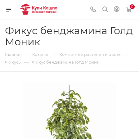
0
Фикус бенджамина Голд
Моник
—
—
—
Главная
Каталог
Комнатные растения и цветы
—
Фикусы
Фикус бенджамина Голд Моник