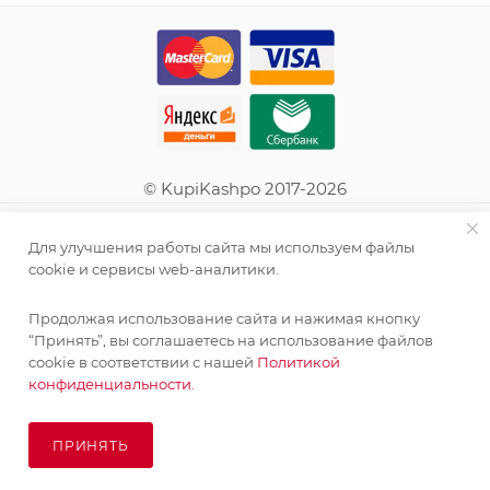
© KupiKashpo 2017-2026
КОМПАНИЯ
Для улучшения работы сайта мы используем файлы
cookie и сервисы web-аналитики.
ИНФОРМАЦИЯ
Продолжая использование сайта и нажимая кнопку
Поставка живых растений осуществляется под заказ
“Принять”, вы соглашаетесь на использование файлов
ПОМОЩЬ
сроком 3-4 недели с минимальной суммой заказа 10000
cookie в соответствии с нашей
Политикой
руб.!
конфиденциальности.
ПОДПИСАТЬСЯ НА РАССЫЛКУ
ОК
ПРИНЯТЬ
ПОД ЗАКАЗ