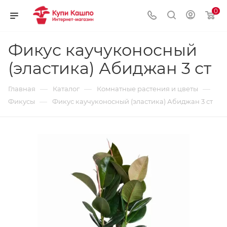
0
Фикус каучуконосный
(эластика) Абиджан 3 ст
—
—
—
Главная
Каталог
Комнатные растения и цветы
—
Фикусы
Фикус каучуконосный (эластика) Абиджан 3 ст