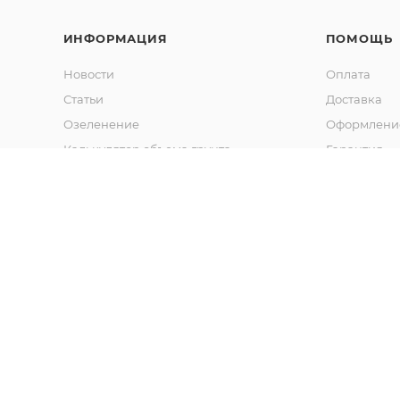
ИНФОРМАЦИЯ
ПОМОЩЬ
Новости
Оплата
Статьи
Доставка
Озеленение
Оформление
Калькулятор объема грунта
Гарантия
Обмен и во
Вопрос-отв