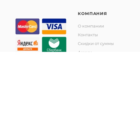
КОМПАНИЯ
О компании
Контакты
Скидки от суммы
Акции
© KupiKashpo 2017-2026
©КупиКашпо 2017-2026