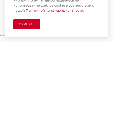
кнопку “Принять”, вы соглашаетесь на
использование файлов cookie в соответствии с
нашей
Политикой конфиденциальности.
ПОДПИСАТЬСЯ НА РАССЫЛКУ
ПРИНЯТЬ
8 (925) 065-66-65
 заказа
order@kupikashpo.ru
зврат
ет