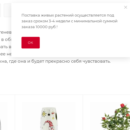
КАК КУПИТЬ
ОПЛАТА
ДОСТАВКА
Поставка живых растений осуществляется под
заказ сроком 3-4 недели с минимальной суммой
заказа 10000 руб.!
еневынослива. Требуется кислая, рыхлая и воздушная п
 в обильном поливе. Холодостойкость - умеренная. Если
ОК
вать всех пышным и ярким цветением. Главное - правиль
 нее не падали прямые солнечные лучи. Это место может
кна, где она и будет прекрасно себя чувствовать.