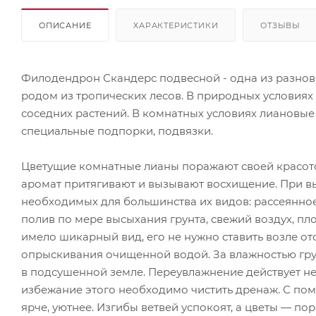
ОПИСАНИЕ
ХАРАКТЕРИСТИКИ
ОТЗЫВЫ
Филодендрон Скандерс подвесной - одна из разнов
родом из тропических лесов. В природных условиях он
соседних растений. В комнатных условиях лиановые
специальные подпорки, подвязки.
Цветущие комнатные лианы поражают своей красотой
аромат притягивают и вызывают восхищение. При в
необходимых для большинства их видов: рассеянное
полив по мере высыхания грунта, свежий воздух, пло
имело шикарный вид, его не нужно ставить возле о
опрыскивания очищенной водой. За влажностью гру
в подсушенной земле. Переувлажнение действует небл
избежание этого необходимо чистить дренаж. С по
ярче, уютнее. Изгибы ветвей успокоят, а цветы — по