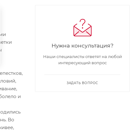
ями
ветки
Нужна консультация?
ы
Наши специалисты ответят на любой
интересующий вопрос
епестков,
ловий,
ЗАДАТЬ ВОПРОС
ивание,
 болело и
ходились
нь. Во
живее,