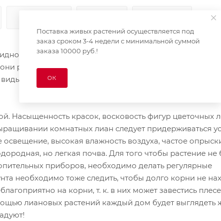
КАК КУПИТЬ
ОПЛАТА
ДОСТАВКА
Поставка живых растений осуществляется под
заказ сроком 3-4 недели с минимальной суммой
заказа 10000 руб.!
идностей вьющихся растений с гибкими тонкими стебл
и растут вверх, к свету и солнцу, цепляясь за стволы и 
ОК
 виды растений способны использовать в качестве опор
. Насыщенность красок, восковость фигур цветочных л
ыращивании комнатных лиан следует придерживаться ус
 освещение, высокая влажность воздуха, частое опрыск
дородная, но легкая почва. Для того чтобы растение не
топительных приборов, необходимо делать регулярные
нта необходимо тоже следить, чтобы долго корни не на
агоприятно на корни, т. к. в них может завестись плесе
мощью лиановых растений каждый дом будет выглядеть 
радуют!