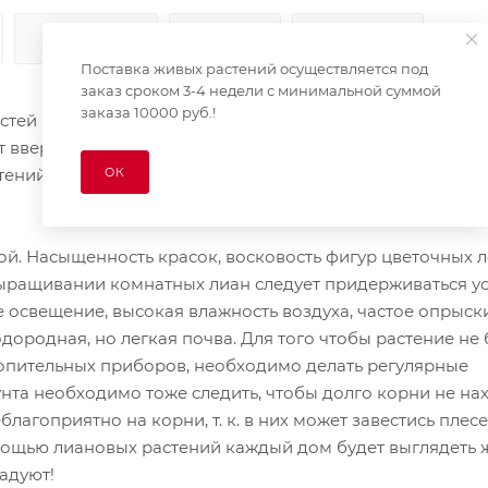
КАК КУПИТЬ
ОПЛАТА
ДОСТАВКА
Поставка живых растений осуществляется под
заказ сроком 3-4 недели с минимальной суммой
заказа 10000 руб.!
остей вьющихся растений с гибкими тонкими стеблями р
вверх, к свету и солнцу, цепляясь за стволы и ветки сос
ОК
тений способны использовать в качестве опоры специа
. Насыщенность красок, восковость фигур цветочных л
ыращивании комнатных лиан следует придерживаться ус
 освещение, высокая влажность воздуха, частое опрыск
дородная, но легкая почва. Для того чтобы растение не
топительных приборов, необходимо делать регулярные
нта необходимо тоже следить, чтобы долго корни не на
агоприятно на корни, т. к. в них может завестись плесе
мощью лиановых растений каждый дом будет выглядеть 
радуют!