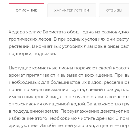
ОПИСАНИЕ
ХАРАКТЕРИСТИКИ
ОТЗЫВЫ
Хедера хеликс Вариегата обод - одна из разновидн
тропических лесов. В природных условиях они растут 
растений. В комнатных условиях лиановые виды рас
подпорки, подвязки.
Цветущие комнатные лианы поражают своей красотой
аромат притягивают и вызывают восхищение. При в
необходимых для большинства их видов: рассеянное
полив по мере высыхания грунта, свежий воздух, пло
имело шикарный вид, его не нужно ставить возле о
опрыскивания очищенной водой. За влажностью гру
в подсушенной земле. Переувлажнение действует небл
избежание этого необходимо чистить дренаж. С по
ярче, уютнее. Изгибы ветвей успокоят, а цветы — по