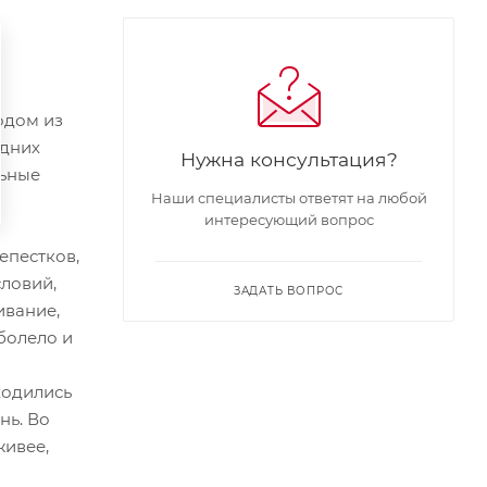
одом из
едних
Нужна консультация?
льные
Наши специалисты ответят на любой
интересующий вопрос
епестков,
ловий,
ЗАДАТЬ ВОПРОС
ивание,
 болело и
ходились
нь. Во
живее,