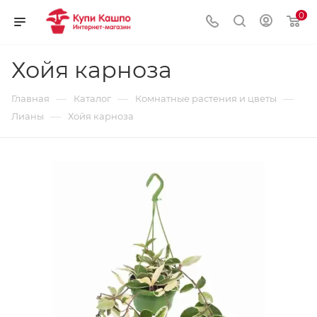
0
Хойя карноза
—
—
—
Главная
Каталог
Комнатные растения и цветы
—
Лианы
Хойя карноза