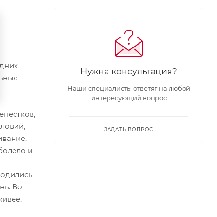
з
едних
Нужна консультация?
льные
Наши специалисты ответят на любой
интересующий вопрос
епестков,
ловий,
ЗАДАТЬ ВОПРОС
ивание,
 болело и
ходились
нь. Во
живее,