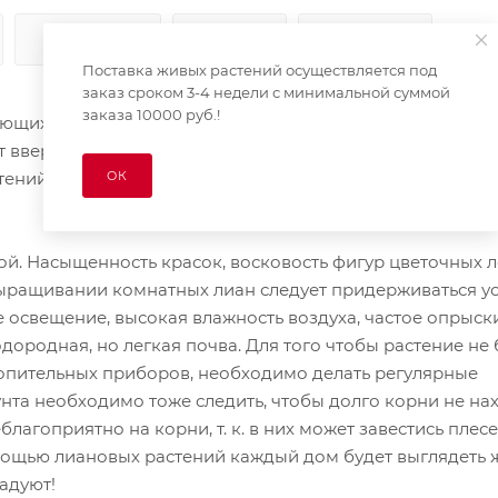
КАК КУПИТЬ
ОПЛАТА
ДОСТАВКА
Поставка живых растений осуществляется под
заказ сроком 3-4 недели с минимальной суммой
заказа 10000 руб.!
ьющихся растений с гибкими тонкими стеблями родом и
вверх, к свету и солнцу, цепляясь за стволы и ветки сос
ОК
тений способны использовать в качестве опоры специа
. Насыщенность красок, восковость фигур цветочных л
ыращивании комнатных лиан следует придерживаться ус
 освещение, высокая влажность воздуха, частое опрыск
дородная, но легкая почва. Для того чтобы растение не
топительных приборов, необходимо делать регулярные
нта необходимо тоже следить, чтобы долго корни не на
агоприятно на корни, т. к. в них может завестись плесе
мощью лиановых растений каждый дом будет выглядеть 
радуют!