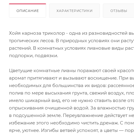
ОПИСАНИЕ
ХАРАКТЕРИСТИКИ
ОТЗЫВЫ
Хойя карноза триколор - одна из разновидностей в
тропических лесов. В природных условиях они растут 
растений. В комнатных условиях лиановые виды рас
подпорки, подвязки.
Цветущие комнатные лианы поражают своей красотой
аромат притягивают и вызывают восхищение. При в
необходимых для большинства их видов: рассеянное
полив по мере высыхания грунта, свежий воздух, пло
имело шикарный вид, его не нужно ставить возле о
опрыскивания очищенной водой. За влажностью гру
в подсушенной земле. Переувлажнение действует небл
избежание этого необходимо чистить дренаж. С по
ярче, уютнее. Изгибы ветвей успокоят, а цветы — по