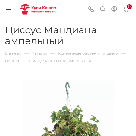
0
Циссус Мандиана
ампельный
—
—
—
Главная
Каталог
Комнатные растения и цветы
—
Лианы
Циссус Мандиана ампельный