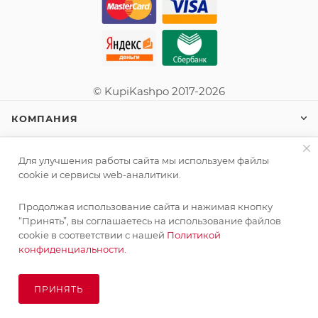
© KupiKashpo 2017-2026
КОМПАНИЯ
ИНФОРМАЦИЯ
Для улучшения работы сайта мы используем файлы
cookie и сервисы web-аналитики.
ПОМОЩЬ
Продолжая использование сайта и нажимая кнопку
Поставка живых растений осуществляется под заказ
“Принять”, вы соглашаетесь на использование файлов
сроком 3-4 недели с минимальной суммой заказа 10000
cookie в соответствии с нашей
Политикой
руб.!
конфиденциальности.
ПОДПИСАТЬСЯ НА РАССЫЛКУ
ОК
ПРИНЯТЬ
ПОД ЗАКАЗ
8 (925) 065-66-65