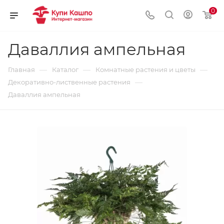
0
Даваллия ампельная
—
—
—
Главная
Каталог
Комнатные растения и цветы
—
Декоративно-лиственные растения
Даваллия ампельная