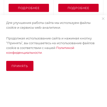
ПОДРОБНЕЕ
ПОДРОБНЕЕ
Для улучшения работы сайта мы используем файлы
cookie и сервисы web-аналитики.
Продолжая использование сайта и нажимая кнопку
Поставка живых растений осуществляется под заказ
“Принять”, вы соглашаетесь на использование файлов
сроком 3-4 недели с минимальной суммой заказа 10000
cookie в соответствии с нашей
Политикой
руб.!
конфиденциальности.
ОК
ПРИНЯТЬ
ПОД ЗАКАЗ
© KupiKashpo 2017-2026
КОМПАНИЯ