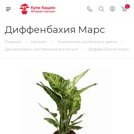
0
Диффенбахия Марс
—
—
—
Главная
Каталог
Комнатные растения и цветы
—
Декоративно-лиственные растения
Диффенбахия Марс