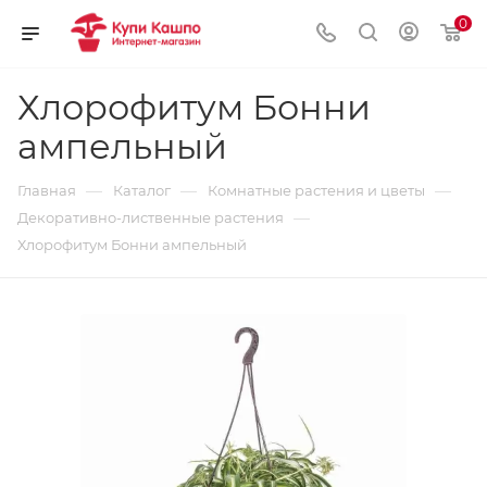
0
Хлорофитум Бонни
ампельный
—
—
—
Главная
Каталог
Комнатные растения и цветы
—
Декоративно-лиственные растения
Хлорофитум Бонни ампельный