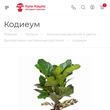
0
Кодиеум
—
—
—
Главная
Каталог
Комнатные растения и цветы
—
Декоративно-лиственные растения
Кодиеум